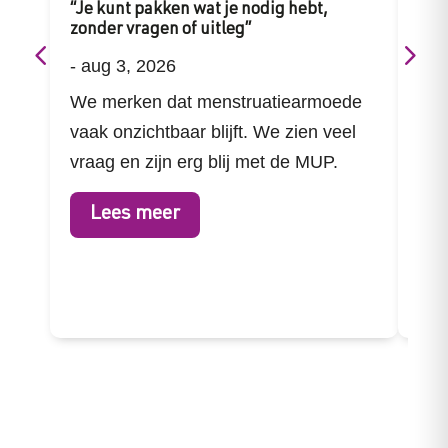
“Je kunt pakken wat je nodig hebt,
Sti
zonder vragen of uitleg”
Facu
-
aug 3, 2026
-
ju
We merken dat menstruatiearmoede
Dan
vaak onzichtbaar blijft. We zien veel
Aan
vraag en zijn erg blij met de MUP.
Arm
hel
Lees meer
L