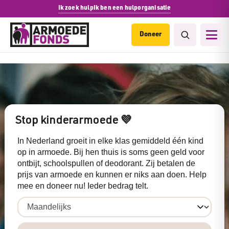
Ik zoek hulp
Ik ben een hulporganisatie
Doneer
Stop kinderarmoede 💜
In Nederland groeit in elke klas gemiddeld één kind
op in armoede. Bij hen thuis is soms geen geld voor
ontbijt, schoolspullen of deodorant. Zij betalen de
prijs van armoede en kunnen er niks aan doen. Help
mee en doneer nu! Ieder bedrag telt.
Frequentie
(Vereist)
Bedrag