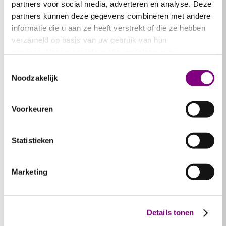
partners voor social media, adverteren en analyse. Deze
partners kunnen deze gegevens combineren met andere
informatie die u aan ze heeft verstrekt of die ze hebben
verzameld op basis van uw gebruik van hun
services. Voor meer informatie raadpleeg
onze
“Je kunt pakken wat je nodig hebt,
S
privacyverklaring
.
Toestemmingsselectie
zonder vragen of uitleg”
Fa
Noodzakelijk
-
aug 3, 2026
-
r
We merken dat menstruatiearmoede
D
Voorkeuren
vaak onzichtbaar blijft. We zien veel
A
vraag en zijn erg blij met de MUP.
A
Statistieken
h
Lees meer
Marketing
Details tonen