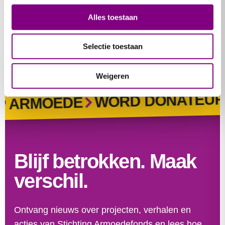
Alles toestaan
Selectie toestaan
Bekijk alle berichten
Weigeren
S
WORD DONATEUR
RMOEDE
Blijf betrokken. Maak
verschil.
Ontvang nieuws over projecten, verhalen en
acties van Stichting Armoedefonds en lees hoe