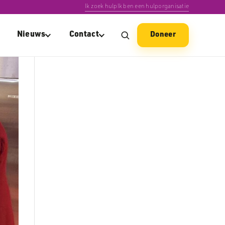
Ik zoek hulp
Ik ben een hulporganisatie
Nieuws
Contact
Doneer