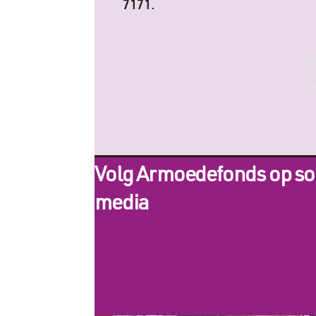
7171.
Volg Armoedefonds op so
media