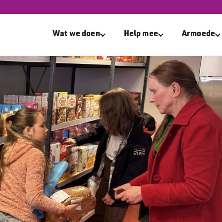
Wat we doen
Help mee
Armoede