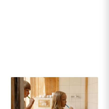
je verliest een stukje
eigenwaarde. Basisproducten
mogen geen luxe zijn, maar
moeten óók voor mensen die het
financieel zwaar hebben
toegankelijk zijn.
Lees op deze
pagina meer over basisproducten.