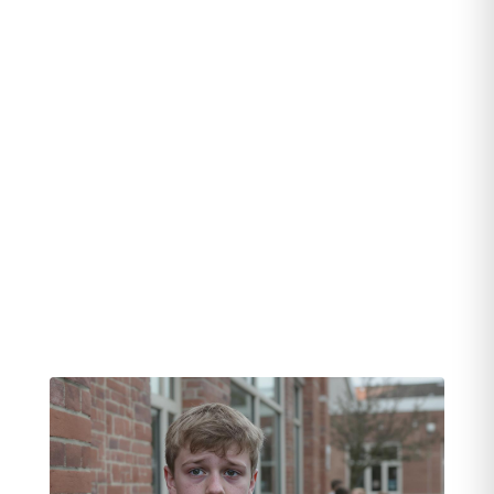
kind op in armoede. Zij kunnen
niet altijd meedoen met de andere
kinderen uit de klas. Door hen te
helpen via de schoolspullenactie
krijgen ook zij de kans om gewoon
mee te kunnen doen op school.
Lees op deze pagina meer over de
schoolspullenactie.