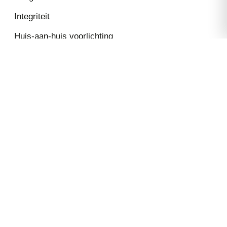
Integriteit
Huis-aan-huis voorlichting
Handig
Doneren via Tikkie
Schoolspullenactie
Verzorgingsarmoede
Menstruatiearmoede
Veelgestelde vragen
Basisproducten
Donateurschap