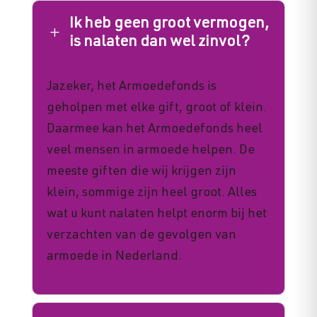
Ik heb geen groot vermogen,
L
is nalaten dan wel zinvol?
Jazeker, het Armoedefonds is
geholpen met elke gift, groot of klein.
Daarmee kan het Armoedefonds heel
veel mensen in armoede helpen. De
meeste giften die wij krijgen zijn
klein, sommige zijn heel groot. Alles
wat u kunt nalaten helpt enorm bij het
verzachten van de gevolgen van
armoede in Nederland.