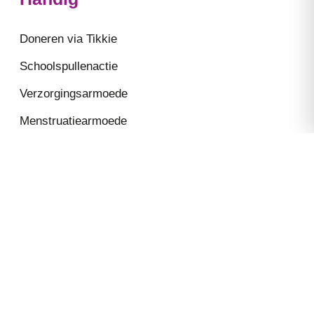
Doneren via Tikkie
Schoolspullenactie
Verzorgingsarmoede
Menstruatiearmoede
Veelgestelde vragen
Basisproducten
Donateurschap
Contact
De Grote Elst 52
5246 JR Rosmalen