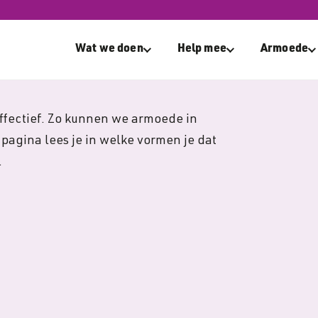
Wat we doen
Help mee
Armoede
ffectief. Zo kunnen we armoede in
pagina lees je in welke vormen je dat
.