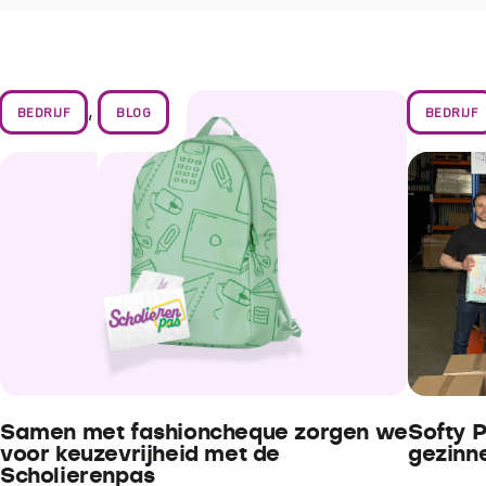
,
BEDRIJF
BLOG
BEDRIJF
Samen met fashioncheque zorgen we
Softy P
voor keuzevrijheid met de
gezinn
Scholierenpas