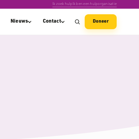
Ik zoek hulp
Ik ben een hulporganisatie
Nieuws
Contact
Doneer