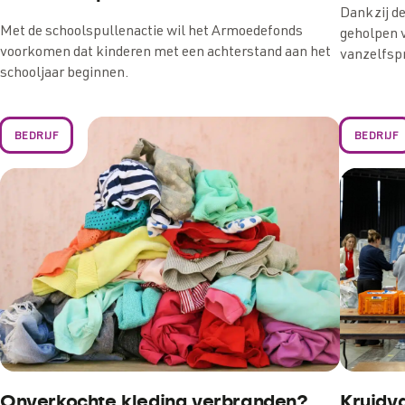
Dankzij d
Met de schoolspullenactie wil het Armoedefonds
geholpen v
voorkomen dat kinderen met een achterstand aan het
vanzelfsp
schooljaar beginnen.
BEDRIJF
BEDRIJF
Onverkochte kleding verbranden?
Kruidv