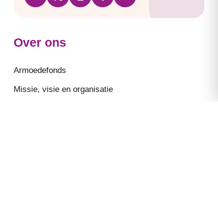
Over ons
Armoedefonds
Missie, visie en organisatie
Financiële verantwoording: jaarverslagen
Kengetallen
Integriteit
Huis-aan-huis voorlichting
Handig