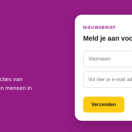
NIEUWSBRIEF
Meld je aan vo
Naam
Voornaam
Email
cties van
un mensen in
CAPTCHA