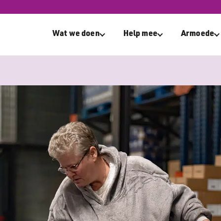
elft armoedehulporganisaties ziet stijging hulpvragen
Wat we doen
Help mee
Armoede