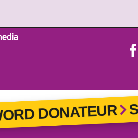
media
ST
RD DONATEUR