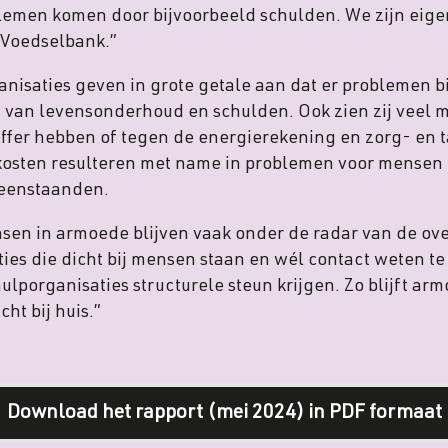
lemen komen door bijvoorbeeld schulden. We zijn eigen
 Voedselbank.”
isaties geven in grote getale aan dat er problemen b
 van levensonderhoud en schulden. Ook zien zij veel 
uffer hebben of tegen de energierekening en zorg- en 
kosten resulteren met name in problemen voor mensen 
lleenstaanden.
sen in armoede blijven vaak onder de radar van de over
ies die dicht bij mensen staan en wél contact weten te 
hulporganisaties structurele steun krijgen. Zo blijft a
ht bij huis.”
Download het rapport (mei 2024) in PDF formaat