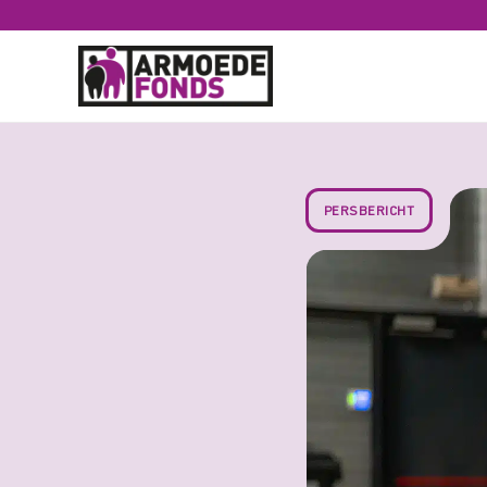
#
Terug naar home
Persbericht
H
PERSBERICHT