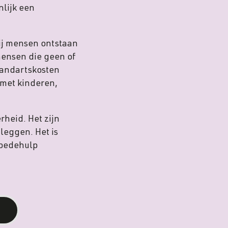
lijk een
ij mensen ontstaan
mensen die geen of
tandartskosten
met kinderen,
heid. Het zijn
leggen. Het is
rmoedehulp