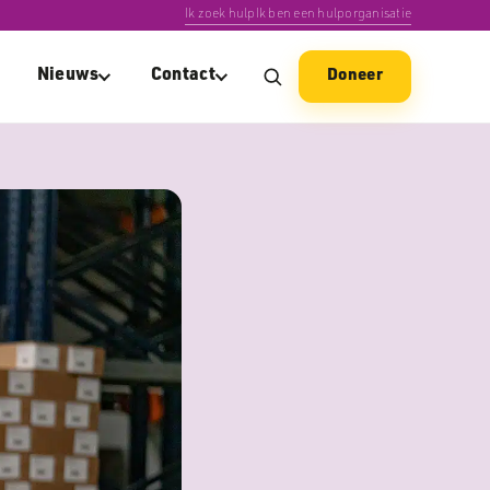
Ik zoek hulp
Ik ben een hulporganisatie
Nieuws
Contact
Doneer