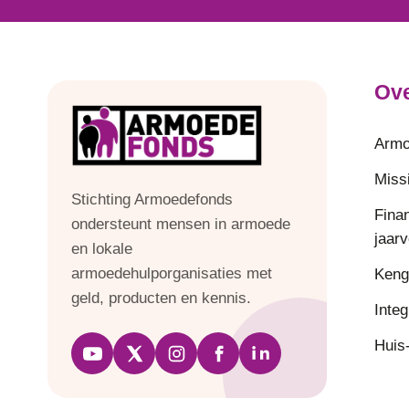
Ove
Armo
Missi
Stichting Armoedefonds
Fina
ondersteunt mensen in armoede
jaar
en lokale
armoedehulporganisaties met
Keng
geld, producten en kennis.
Integ
Huis-