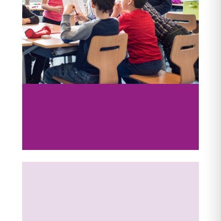
Stichting Armoedefonds roept op tot
aanvullend en daadkrachtig
armoedebeleid
vrijdag 5 jul 2024
|
Persbericht