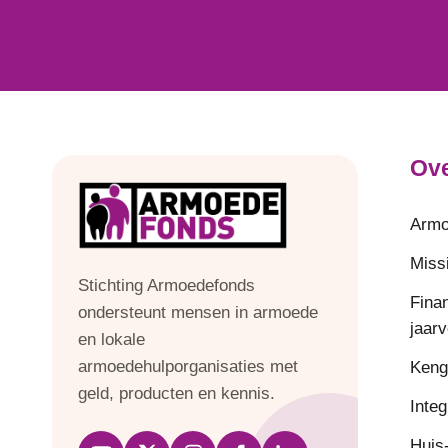
Ove
Armo
Missi
Stichting Armoedefonds
Fina
ondersteunt mensen in armoede
jaar
en lokale
armoedehulporganisaties met
Keng
geld, producten en kennis.
Integ
Huis-