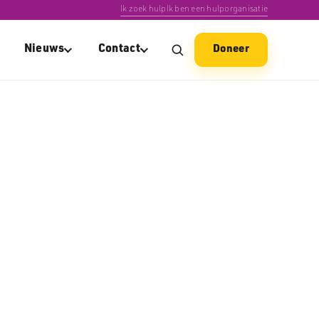
Ik zoek hulp
Ik ben een hulporganisatie
Nieuws
Contact
Doneer
n