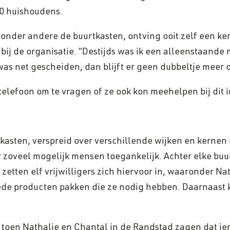
0 huishoudens.
 onder andere de buurtkasten, ontving ooit zelf een ker
ij de organisatie. “Destijds was ik een alleenstaande 
was net gescheiden, dan blijft er geen dubbeltje meer ove
lefoon om te vragen of ze ook kon meehelpen bij dit in
rtkasten, verspreid over verschillende wijken en kernen
 zoveel mogelijk mensen toegankelijk. Achter elke buur
l zetten elf vrijwilligers zich hiervoor in, waaronder N
e producten pakken die ze nodig hebben. Daarnaast 
 toen Nathalie en Chantal in de Randstad zagen dat iem