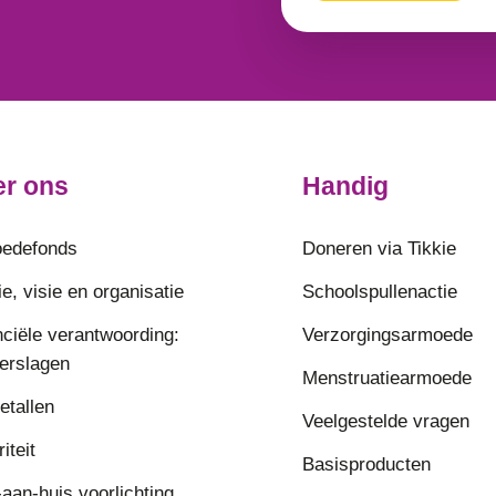
r ons
Handig
edefonds
Doneren via Tikkie
e, visie en organisatie
Schoolspullenactie
nciële verantwoording:
Verzorgingsarmoede
verslagen
Menstruatiearmoede
etallen
Veelgestelde vragen
riteit
Basisproducten
aan-huis voorlichting