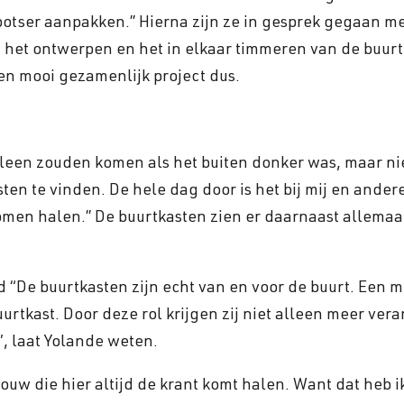
ootser aanpakken.’’ Hierna zijn ze in gesprek gegaan 
 het ontwerpen en het in elkaar timmeren van de buur
en mooi gezamenlijk project dus.
leen zouden komen als het buiten donker was, maar nie
sten te vinden. De hele dag door is het bij mij en and
omen halen.’’ De buurtkasten zien er daarnaast allemaa
“De buurtkasten zijn echt van en voor de buurt. Een mo
buurtkast. Door deze rol krijgen zij niet alleen meer v
”, laat Yolande weten.
ouw die hier altijd de krant komt halen. Want dat heb ik