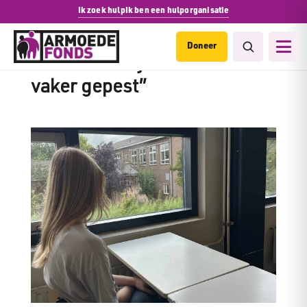
Ik zoek hulp
Ik ben een hulporganisatie
Doneer
“De laatste tijd werden ze
vaker gepest”