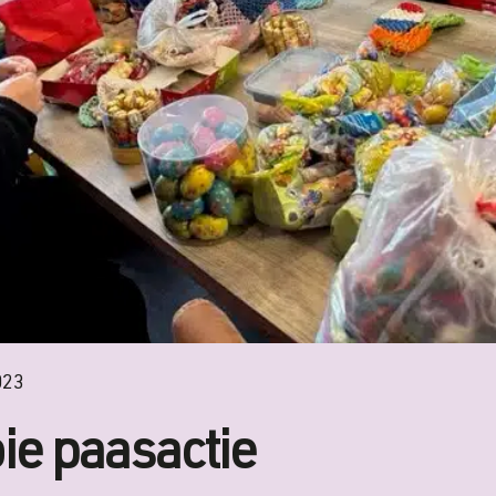
023
ie paasactie