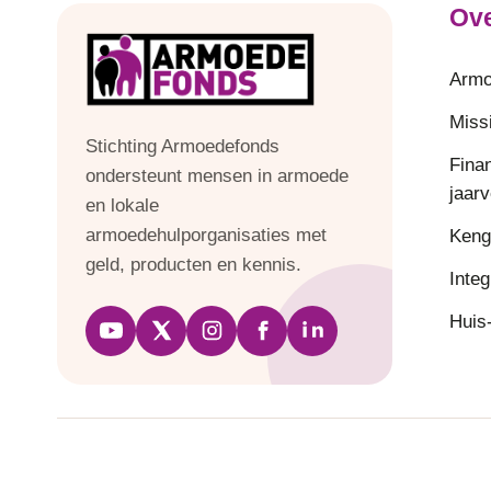
Ove
Armo
Missi
Stichting Armoedefonds
Fina
ondersteunt mensen in armoede
jaar
en lokale
armoedehulporganisaties met
Keng
geld, producten en kennis.
Integ
Huis-