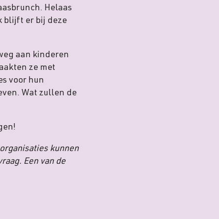
aasbrunch. Helaas
lijft er bij deze
s weg aan kinderen
maakten ze met
es voor hun
even. Wat zullen de
gen!
porganisaties kunnen
vraag. Een van de