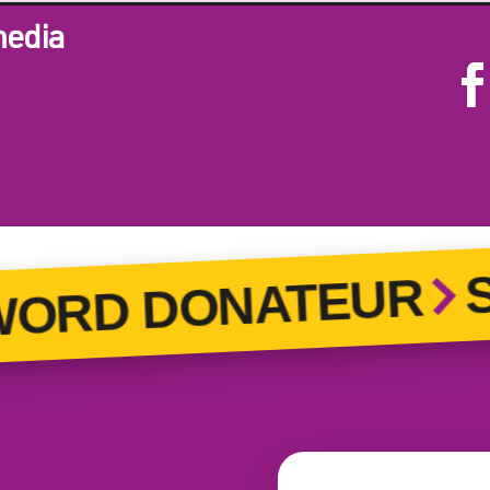
media
ST
RD DONATEUR