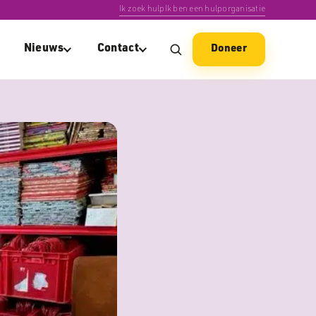
Ik zoek hulp
Ik ben een hulporganisatie
Nieuws
Contact
Doneer