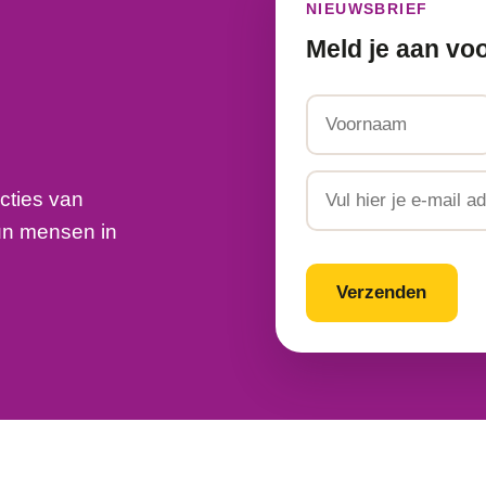
NIEUWSBRIEF
Meld je aan vo
Naam
Voornaam
Email
cties van
un mensen in
CAPTCHA