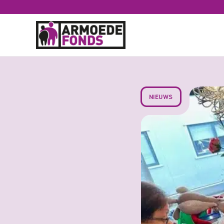
#
Terug naar home
Nieuws
Een m
NIEUWS