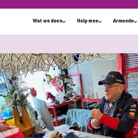
ooie paasactie
Wat we doen
Help mee
Armoede