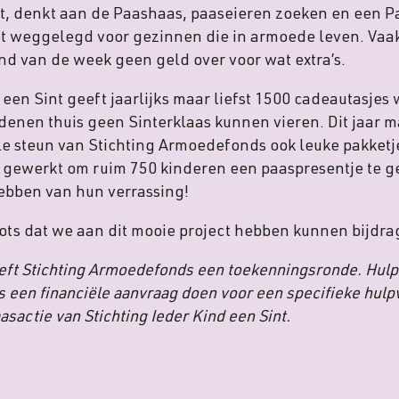
t, denkt aan de Paashaas, paaseieren zoeken en een P
t weggelegd voor gezinnen die in armoede leven. Vaak b
nd van de week geen geld over voor wat extra’s.
 een Sint geeft jaarlijks maar liefst 1500 cadeautasje
edenen thuis geen Sinterklaas kunnen vieren. Dit jaar 
le steun van Stichting Armoedefonds ook leuke pakketj
rd gewerkt om ruim 750 kinderen een paaspresentje te g
ebben van hun verrassing!
 trots dat we aan dit mooie project hebben kunnen bijdra
heeft Stichting Armoedefonds een toekenningsronde. Hul
 een financiële aanvraag doen voor een specifieke hulp
sactie van Stichting Ieder Kind een Sint.