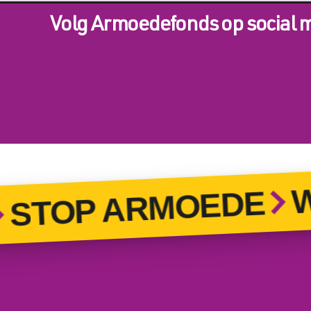
Volg Armoedefonds op social 
WO
TOP ARMOEDE