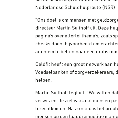
om de juiste hulp te vinden en de dremp
Nederlandse Schuldhulproute (NSR).
“Ons doel is om mensen met geldzorgen
directeur Martin Suithoff uit. Deze hul
pagina’s over allerlei thema’s, zoals
checks doen, bijvoorbeeld om erachter
anoniem te bellen naar een gratis num
Geldfit heeft een groot netwerk aan h
Voedselbanken of zorgverzekeraars, 
helpen.
Martin Suithoff legt uit: “We willen d
verwijzen. Je ziet vaak dat mensen pa
terechtkomen. Na zo’n tijd is het prob
mensen op een laagdrempelige manier