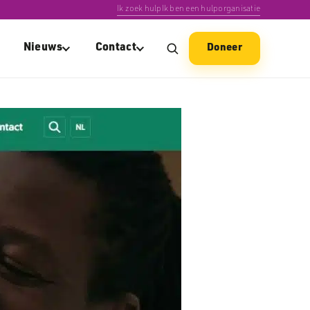
Ik zoek hulp
Ik ben een hulporganisatie
Nieuws
Contact
Doneer