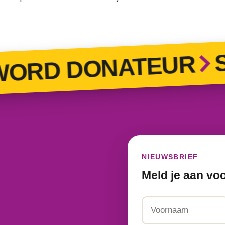
ST
RD DONATEUR
NIEUWSBRIEF
Meld je aan vo
Naam