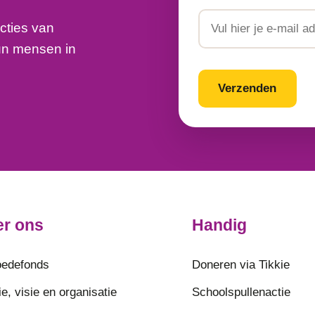
Voornaam
Email
cties van
un mensen in
CAPTCHA
r ons
Handig
edefonds
Doneren via Tikkie
e, visie en organisatie
Schoolspullenactie