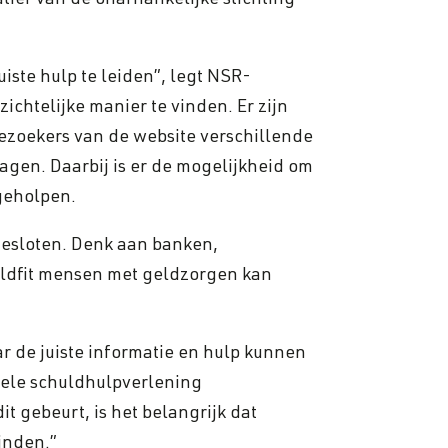
atief van de onafhankelijke stichting
iste hulp te leiden”, legt NSR-
zichtelijke manier te vinden. Er zijn
bezoekers van de website verschillende
agen. Daarbij is er de mogelijkheid om
 geholpen.
ngesloten. Denk aan banken,
eldfit mensen met geldzorgen kan
ar de juiste informatie en hulp kunnen
rmele schuldhulpverlening
t gebeurt, is het belangrijk dat
inden.”