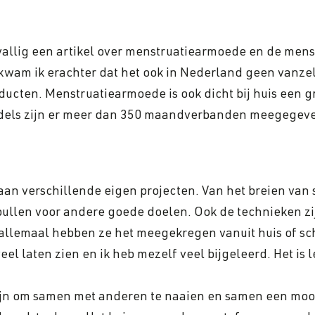
oevallig een artikel over menstruatiearmoede en de men
wam ik erachter dat het ook in Nederland geen vanzel
ucten. Menstruatiearmoede is ook dicht bij huis een 
ddels zijn er meer dan 350 maandverbanden meegegev
r aan verschillende eigen projecten. Van het breien va
pullen voor andere goede doelen. Ook de technieken zij
l allemaal hebben ze het meegekregen vanuit huis of sch
 laten zien en ik heb mezelf veel bijgeleerd. Het is leu
fijn om samen met anderen te naaien en samen een mooi