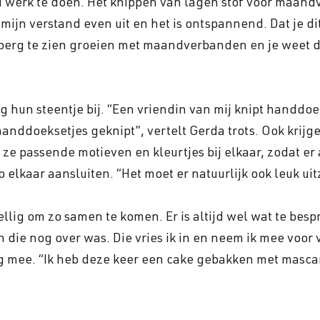
end werk te doen. Het knippen van lagen stof voor maan
t mijn verstand even uit en het is ontspannend. Dat je 
berg te zien groeien met maandverbanden en je weet da
 hun steentje bij. “Een vriendin van mij knipt handdo
anddoeksetjes geknipt”, vertelt Gerda trots. Ook krijge
ze passende motieven en kleurtjes bij elkaar, zodat er
lkaar aansluiten. “Het moet er natuurlijk ook leuk uit
lig om zo samen te komen. Er is altijd wel wat te besp
ie nog over was. Die vries ik in en neem ik mee voor 
g mee. “Ik heb deze keer een cake gebakken met mascarp