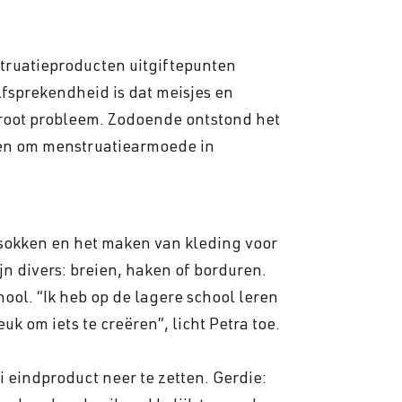
struatieproducten uitgiftepunten
fsprekendheid is dat meisjes en
groot probleem. Zodoende ontstond het
en om menstruatiearmoede in
n sokken en het maken van kleding voor
n divers: breien, haken of borduren.
ool. “Ik heb op de lagere school leren
k om iets te creëren”, licht Petra toe.
 eindproduct neer te zetten. Gerdie: