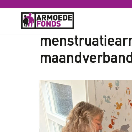
Handen uit de
menstruatiear
maandverban