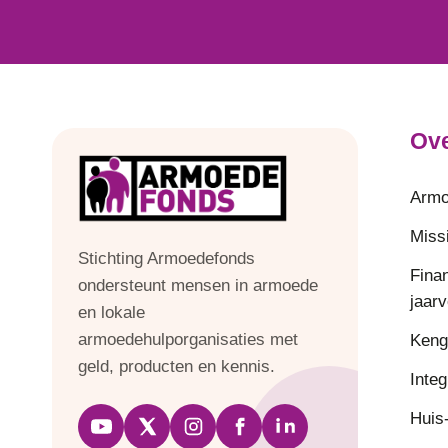
Ove
Armo
Missi
Stichting Armoedefonds
Fina
ondersteunt mensen in armoede
jaar
en lokale
armoedehulporganisaties met
Keng
geld, producten en kennis.
Integ
Huis-