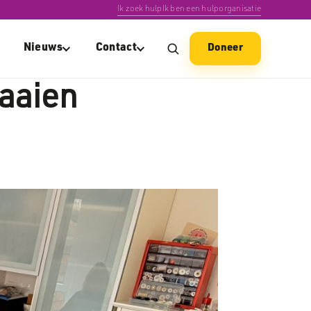
Ik zoek hulp
Ik ben een hulporganisatie
Nieuws
Contact
Doneer
aaien