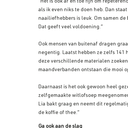
“Het is ook af en toe fijn om repeter
als ik even niks te doen heb. Dan staa
naailiefhebbers is leuk. Om samen de 
Dat geeft veel voldoening.”
Ook mensen van buitenaf dragen graag
negentig. Laatst hebben ze zelfs 141 h
deze verschillende materialen zoeken 
maandverbanden ontstaan die mooi op e
Daarnaast is het ook gewoon heel gezel
zelfgemaakte witlofsoep meegenomen d
Lia bakt graag en neemt dit regelmati
de koffie of thee.”
Ga ook aan de slag