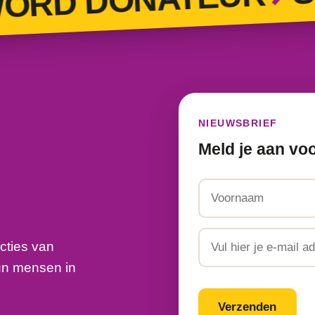
D DONATEUR
NIEUWSBRIEF
Meld je aan vo
Naam
Voornaam
Email
cties van
un mensen in
CAPTCHA