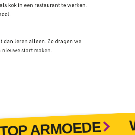
ls kok in een restaurant te werken.
hool.
at dan leren alleen. Zo dragen we
n nieuwe start maken.
WO
P ARMOEDE