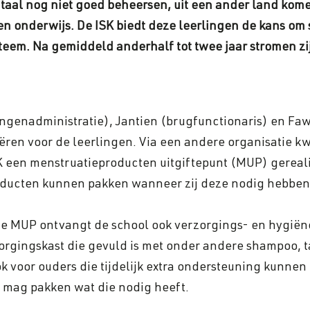
taal nog niet goed beheersen, uit een ander land kome
n onderwijs. De ISK biedt deze leerlingen de kans om s
eem. Na gemiddeld anderhalf tot twee jaar stromen zij
ingenadministratie), Jantien (brugfunctionaris) en Faw
ren voor de leerlingen. Via een andere organisatie kw
 een menstruatieproducten uitgiftepunt (MUP) gerealis
oducten kunnen pakken wanneer zij deze nodig hebben
de MUP ontvangt de school ook verzorgings- en hygië
gingskast die gevuld is met onder andere shampoo, ta
ook voor ouders die tijdelijk extra ondersteuning kunne
en mag pakken wat die nodig heeft.