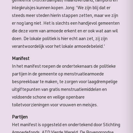
gemeente (Rotterdampas) maandverband, tampons en
inlegkruisjes kunnen kopen. Jong: ‘We zijn blij dat er
steeds meer steden hierin stappen zetten, maar we zijn
er nog lang niet. Het is slechts een handjevol gemeenten
die deze vorm van armoede erkent en er ook wat aan wil
doen. De lokale politiek is hier echt aan zet, zij zijn
verantwoordelijk voor het lokale armoedebeleid.’
Manifest
In het manifest roepen de ondertekenaars de politieke
partijen in de gemeente op menstruatiearmoede
bespreekbaar te maken, te zorgen voor laagdrempelige
uitgiftepunten van gratis menstruatiemiddelen en
voldoende schone en veilige openbare
toiletvoorzieningen voor vrouwen en meisjes.
Partijen
Het manifest is opgesteld en ondertekend door Stichting
Armoedefonds, ATD Vierde Wereld, De Bovengrondse,