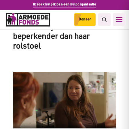
Ik zoek hulp
Ik ben een hulporganisatie
Doneer
Voor Mandy is armoede
beperkender dan haar
rolstoel