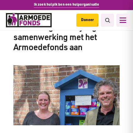
Ik zoek hulp
Ik ben een hulporganisatie
Doneer
Zaanstad gaat vierjarige
samenwerking met het
Armoedefonds aan