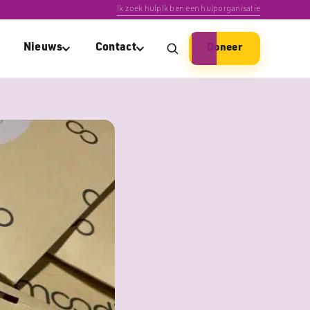
Ik zoek hulp
Ik ben een hulporganisatie
Nieuws
Contact
Doneer