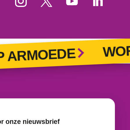
WORD
ARMOEDE
or onze nieuwsbrief