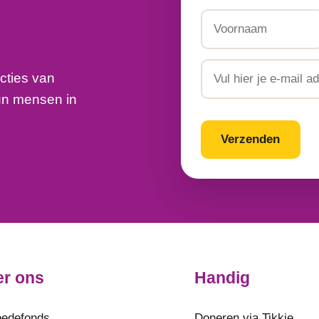
Naam
Voornaam
Email
cties van
un mensen in
CAPTCHA
r ons
Handig
edefonds
Doneren via Tikkie