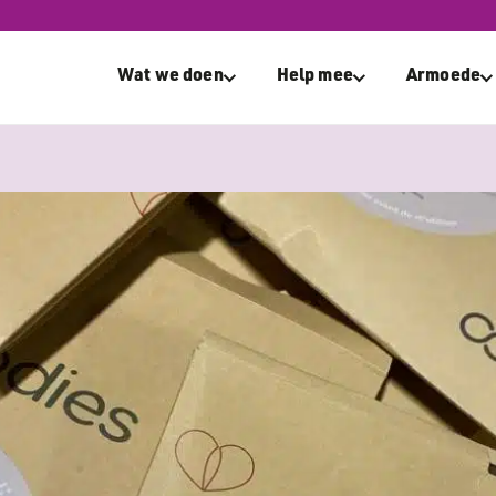
es doneert menstruatie­ondergoed!
Wat we doen
Help mee
Armoede