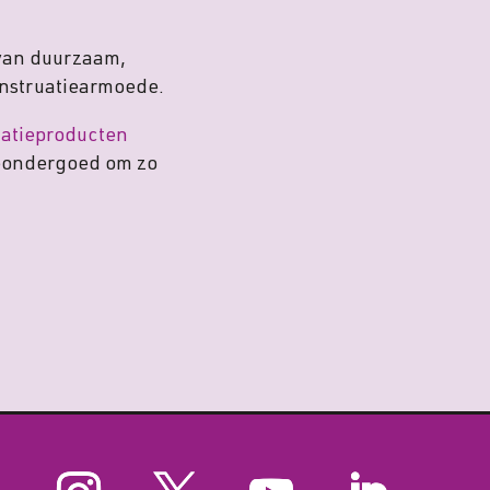
 van duurzaam,
enstruatiearmoede.
atieproducten
eondergoed om zo