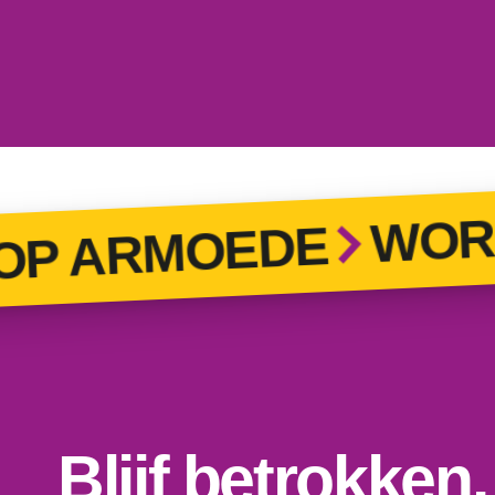
WORD 
P ARMOEDE
Blijf betrokken.