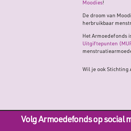
Moodies
!
De droom van Moodie
herbruikbaar menstr
Het Armoedefonds is
Uitgiftepunten (MUP
menstruatiearmoede
Wil je ook Stichtin
Volg Armoedefonds op social 