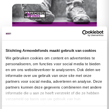
Stichting Armoedefonds maakt gebruik van cookies
We gebruiken cookies om content en advertenties te
Armoedefonds: twee derde
personaliseren, om functies voor social media te bieden
hulporganisaties ziet hulpvragen
en om ons websiteverkeer te analyseren. Ook delen we
toenemen door inflatie
informatie over uw gebruik van onze site met onze
partners voor social media, adverteren en analyse. Deze
Uit onderzoek van Stichting Armoedefonds blijkt
partners kunnen deze gegevens combineren met andere
dat bij twee derde van de lokale hulporganisaties
informatie die u aan ze heeft verstrekt of die ze hebben
in Nederland het aantal hulpvragen toeneemt.…
verzameld op basis van uw gebruik van hun
services. Voor meer informatie raadpleeg
onze