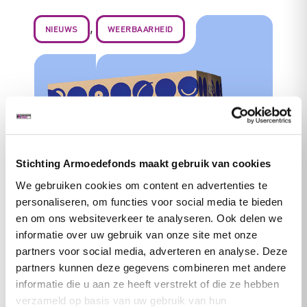
,
NIEUWS
WEERBAARHEID
Stichting Armoedefonds maakt gebruik van cookies
We gebruiken cookies om content en advertenties te
personaliseren, om functies voor social media te bieden
Bol doneert noodpakketten voor
en om ons websiteverkeer te analyseren. Ook delen we
mensen in armoede
informatie over uw gebruik van onze site met onze
partners voor social media, adverteren en analyse. Deze
Het Armoedefonds kan dankzij bol binnenkort
partners kunnen deze gegevens combineren met andere
noodpakketten uitdelen aan mensen in armoede.
informatie die u aan ze heeft verstrekt of die ze hebben
Hierdoor kunnen we ervoor zorgen dat ook
verzameld op basis van uw gebruik van hun